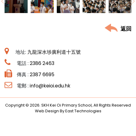
返回
地址:
九龍深水埗廣利道十五號
電話 :
2386 2463
傳真 :
2387 6695
電郵 :
info@keioi.edu.hk
Copyright © 2026. SKH Kei Oi Primary School, All Rights Reserved
Web Design By East Technologies