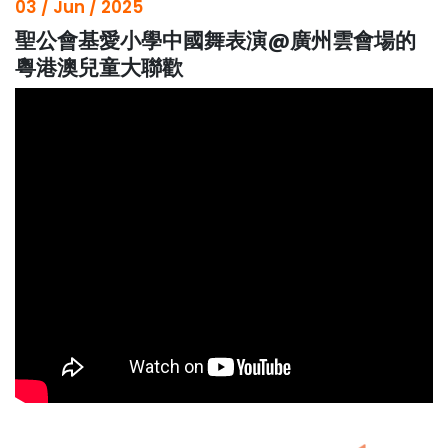
03 / Jun / 2025
聖公會基愛小學中國舞表演@廣州雲會場的
粵港澳兒童大聯歡