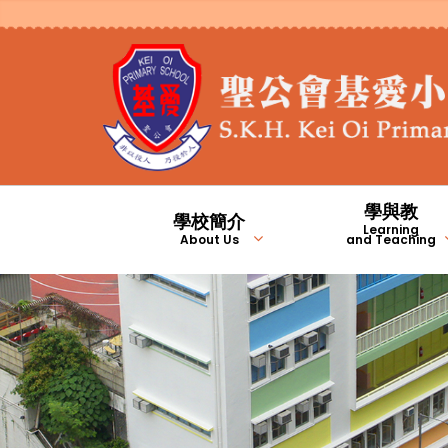
學與教
學校簡介
Learning
About Us
and Teaching
2023/2024年度九月份校長的話
2023/2024年度二月份校長的話
2025/2026年度九月份校長的話
2024/2025年度九月份校長的話
1981年至2000年
2001年至2010年
學生上課時間及安排
校本專業支援計劃
基愛翻轉教室頻道
English Channel