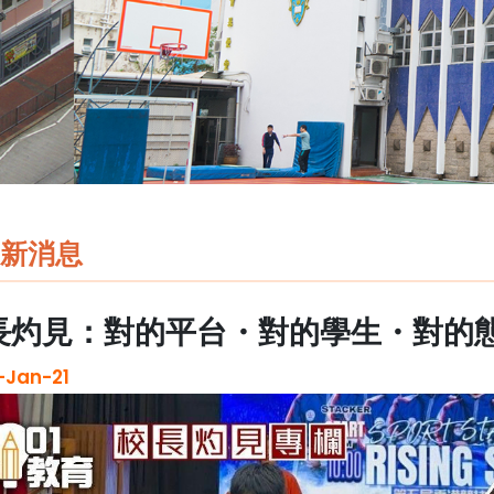
新消息
長灼見：對的平台・對的學生・對的
-Jan-21