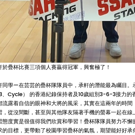
軒於疊杯比賽三項個人賽贏得冠軍，興奮極了！
軒同學—在芸芸的疊杯隊隊員中，承軒的潛能最為矚目。承軒
-3、Cycle） 的香港紀錄保持者及10歲組別3-6-3
都流露着自信的眼神和大將的風采，其實在這兩年的時間
習，從沒間斷，甚至與其他隊友隔著手機的螢幕一起在線
習態度實是很值得我們欣賞和學習！疊杯隊隊員努力不懈
求的目標，更帶動了校園學習疊杯的氣氛，期望能好好承