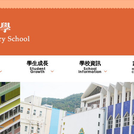
學生成長
學校資訊
Student
School
H
Growth
Information
C
STEM 編程教室
德育、公民及國民教育
常識/人文/科學科
學生成長的支援
家長錦囊(自助連結)
NCS學習支援計劃內容（中
NCS學習支援計劃內容（英