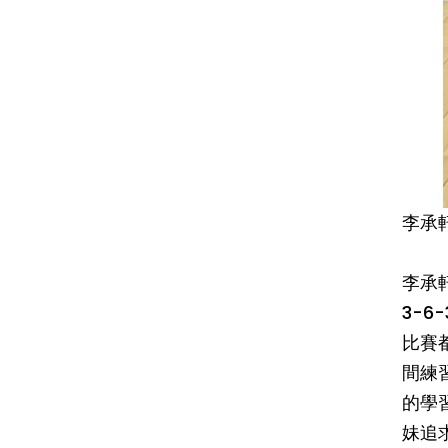
李承
李承
3-6
比賽
間練
的學
妹追