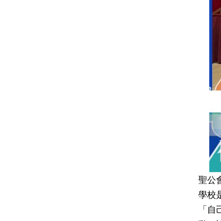
聖公
學校
「自