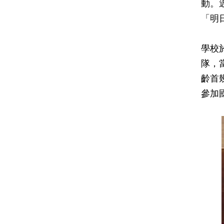
動。
「明
學校
隊，
齡首
參加