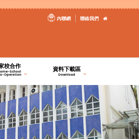
內聯網
聯絡我們
家校合作
資料下載區
ome-School
o-Operation
Download
）
）
家長教育資訊站
特定津貼計劃報告