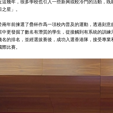
近這幾年，很多學校也引入一些新興或較冷門的活動，既
日之星」。
於兩年前揀選了疊杯作爲一項校內普及的運動，透過刻意
當中更發掘了數名有潛質的學生，從接觸到有系統的訓練
幾名的排名，並經選拔賽後，成功入選香港隊，接受專業
國際比賽。