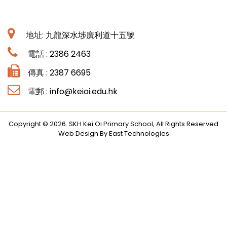
地址:
九龍深水埗廣利道十五號
電話 :
2386 2463
傳真 :
2387 6695
電郵 :
info@keioi.edu.hk
Copyright © 2026. SKH Kei Oi Primary School, All Rights Reserved
Web Design By East Technologies