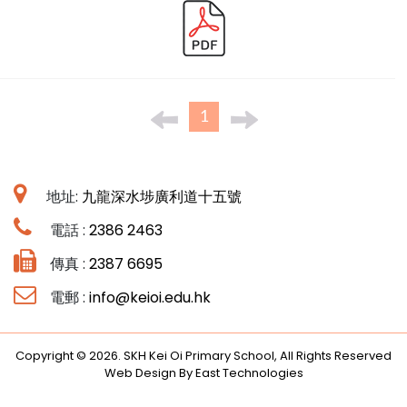
1
地址:
九龍深水埗廣利道十五號
電話 :
2386 2463
傳真 :
2387 6695
電郵 :
info@keioi.edu.hk
Copyright © 2026. SKH Kei Oi Primary School, All Rights Reserved
Web Design By East Technologies