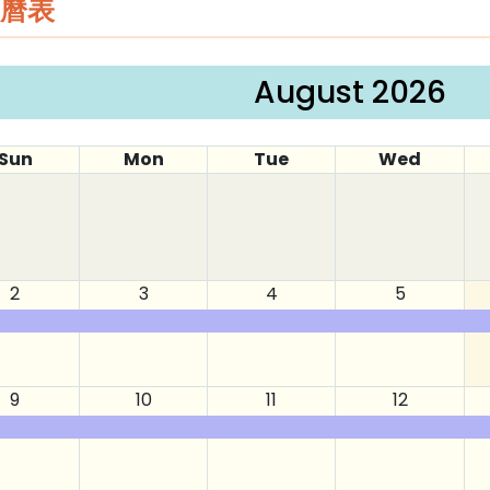
曆表
August 2026
Sun
Mon
Tue
Wed
2
3
4
5
9
10
11
12