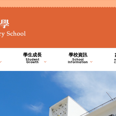
學生成長
學校資訊
Student
School
H
Growth
Information
C
STEM 編程教室
德育、公民及國民教育
常識/人文/科學科
學生成長的支援
家長錦囊(自助連結)
NCS學習支援計劃內容（中
NCS學習支援計劃內容（英