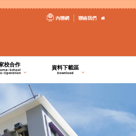
內聯網
聯絡我們
家校合作
資料下載區
ome-School
o-Operation
Download
）
）
家長教育資訊站
特定津貼計劃報告