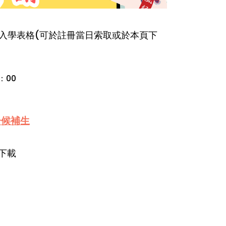
填妥入學表格(可於註冊當日索取或於本頁下
：00
一候補
生
下載