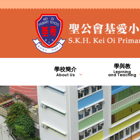
學與教
學校簡介
Learning
About Us
and Teaching
2023/2024年度九月份校長的話
2023/2024年度二月份校長的話
2025/2026年度九月份校長的話
2024/2025年度九月份校長的話
1981年至2000年
2001年至2010年
學生上課時間及安排
校本專業支援計劃
基愛翻轉教室頻道
English Channel