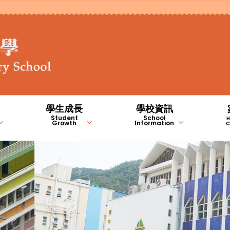
學生成長
學校資訊
Student
School
H
Growth
Information
C
STEM 編程教室
德育、公民及國民教育
常識/人文/科學科
學生成長的支援
家長錦囊(自助連結)
NCS學習支援計劃內容（中
NCS學習支援計劃內容（英