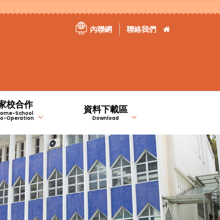
內聯網
聯絡我們
家校合作
資料下載區
ome-School
o-Operation
Download
）
）
家長教育資訊站
特定津貼計劃報告