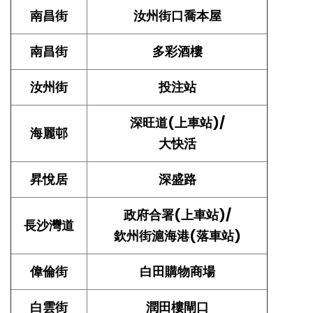
南昌街
汝州街口喬本屋
南昌街
多彩酒樓
汝州街
投注站
深旺道(上車站)/
海麗邨
大快活
昇悅居
深盛路
政府合署(上車站)/
長沙灣道
欽州街滬海港(落車站)
偉倫街
白田購物商場
白雲街
潤田樓閘口