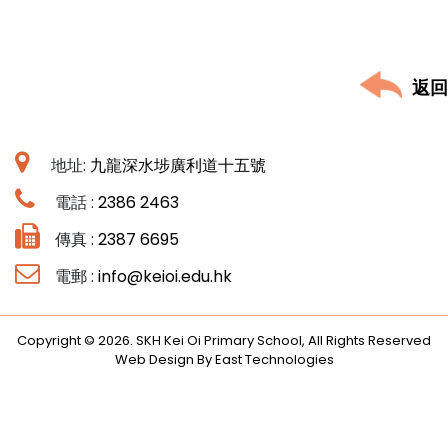
返回
地址:
九龍深水埗廣利道十五號
電話 :
2386 2463
傳真 :
2387 6695
電郵 :
info@keioi.edu.hk
Copyright © 2026. SKH Kei Oi Primary School, All Rights Reserved
Web Design By East Technologies