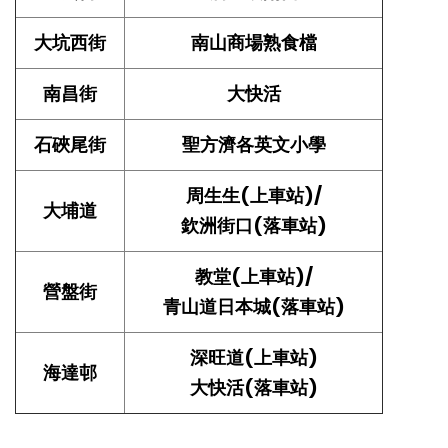
大坑西街
南山商場熟食檔
南昌街
大快活
石硤尾街
聖方濟各英文小學
周生生(上車站)/
大埔道
欽洲街口(落車站)
教堂(上車站)/
營盤街
青山道日本城(落車站)
深旺道(上車站)
海達邨
大快活(落車站)