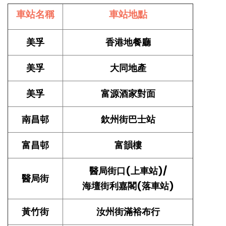
車站名稱
車站地點
美孚
香港地餐廳
美孚
大同地產
美孚
富源酒家對面
南昌邨
欽州街巴士站
富昌邨
富韻樓
醫局街口(上車站)/
醫局街
海壇街利嘉閣(落車站)
黃竹街
汝州街滿裕布行