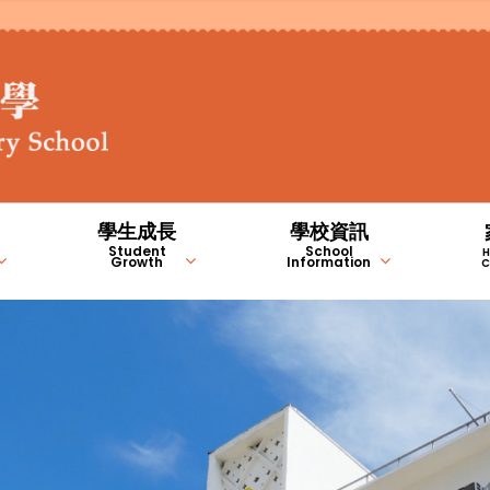
學生成長
學校資訊
Student
School
H
Growth
Information
C
STEM 編程教室
德育、公民及國民教育
常識/人文/科學科
學生成長的支援
家長錦囊(自助連結)
NCS學習支援計劃內容（中
NCS學習支援計劃內容（英