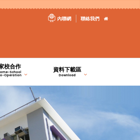
內聯網
聯絡我們
家校合作
資料下載區
ome-School
o-Operation
Download
）
）
家長教育資訊站
特定津貼計劃報告